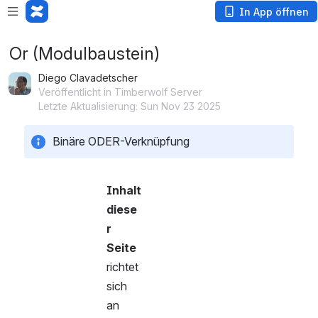
In App öffnen
Or (Modulbaustein)
Diego Clavadetscher
Veröffentlicht in Timberwolf Server
Letzte Aktualisierung: Sun Nov 23 2025
Binäre ODER-Verknüpfung
Inhalt 
diese
r 
Seite
richtet 
sich 
an