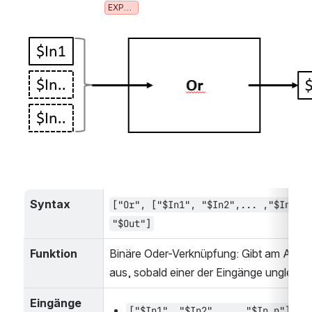
EXPERTEN
öffnen
Syntax
["Or", ["$In1", "$In2",... ,"$In_n"]
"$Out"]
Funktion
Binäre Oder-Verknüpfung: Gibt am Ausga
aus, sobald einer der Eingänge ungleich 0
Eingänge
: Ar
["$In1", "$In2",... ,"$In_n"]